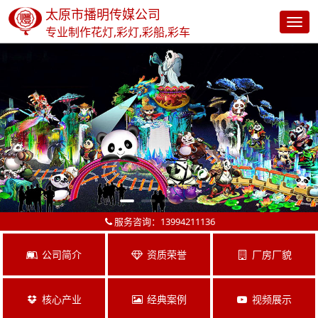
太原市播明传媒公司
专业制作花灯,彩灯,彩船,彩车
服务咨询：13994211136
公司简介
资质荣誉
厂房厂貌
核心产业
经典案例
视频展示