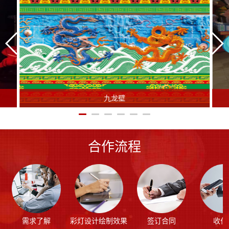
九龙壁
合作流程
需求了解
彩灯设计绘制效果
签订合同
收付