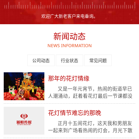
图
欢迎广大新老客户来电垂询。
新闻动态
NEWS INFORMATION
公司动态
行业状态
常见问题
那年的花灯情缘
又是一年元宵节，热闹的街道早已
人潮涌动，赶着看花灯最后一节课都没
有上好，拉着好伙伴三五成群的在人群
中穿梭，边欣赏花灯，边...
花灯情节难忘的那晚
正月十五闹花灯，这天我和男朋友
一起来到广场看热闹的灯会，月光下散
步，再有花灯的陪伴真是再完美不过