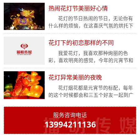
了，情窦初开的我们手拉手...
热闹花灯节美丽好心情
花灯的节日热闹的节日，无论你有
什么样的烦恼，在这喜庆气氛的烘托下
都会减掉一大半，这种被动的减法，有
时候也不失为一种好方法...
花灯下的初恋那样的不同
我爱花灯，我喜欢那种绚丽的色
彩，喜欢明亮的感觉，今年的元宵节和
妹妹一起来到广场看花灯，随着人流来
到了最热闹的广场中心，各...
花灯异常美丽的夜晚
花灯烟花都是元宵节的标配，每年
的这个时候都会和三五个好友一起到广
场去凑热闹，不过今年可是和以往不同
哦，今年的我有男朋友啦...
服务咨询电话
13994211136