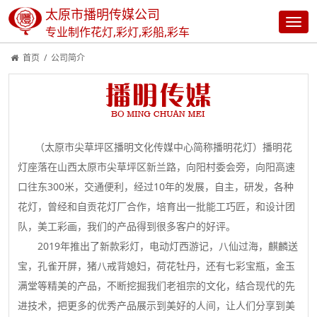
太原市播明传媒公司
专业制作花灯,彩灯,彩船,彩车
首页
/
公司简介
（太原市尖草坪区播明文化传媒中心简称播明花灯）播明花
灯座落在山西太原市尖草坪区新兰路，向阳村委会旁，向阳高速
口往东300米，交通便利，经过10年的发展，自主，研发，各种
花灯，曾经和自贡花灯厂合作，培育出一批能工巧匠，和设计团
队，美工彩画，我们的产品得到很多客户的好评。
2019年推出了新款彩灯，电动灯西游记，八仙过海，麒麟送
宝，孔雀开屏，猪八戒背媳妇，荷花牡丹，还有七彩宝瓶，金玉
满堂等精美的产品，不断挖掘我们老祖宗的文化，结合现代的先
进技术，把更多的优秀产品展示到美好的人间，让人们分享到美