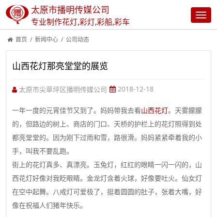
太原市播明传媒公司
专业制作花灯,彩灯,彩船,彩车
首页
/
新闻中心
/
公司动态
山西花灯那亮堂堂的展览
2018-12-18
太原市尖草坪区播明传媒公司
一年一度的元宵佳节又到了。妈妈带我去看
山西花灯
。天雾朦朦
的，但路边的树上、商店的门口、天桥的护栏上的花灯照得到处
都亮堂堂的。因为刚下过雨和雪，路很滑。妈妈紧紧牵着我的小
手，叫我不要乱跑。
街上的花灯真多、真漂亮。玉兔灯，红红的眼睛一闪一闪的，山
西花灯好像对我眨眼睛。金龙灯含着火球，好像要吐火。仙女灯
在空中起舞。八戒灯可爱极了，挺着圆圆的肚子，张着大嘴，好
像在祝福人们猪年快乐。